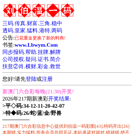
三码
.
传真
.
财富
.
三角
.
稳中
透码
.
皇家
.
猛料
.
港特
.
两码
公告:
已花重金更换了新的料商!
书签:
www.Lbwym.Com
同步报码
.
帮助
.
挂牌
.
解牌
公司授权
.
疑问
.
证书
.
简介
扶贫②肖
.
横财
.
彩金
.
救世
您好!请先
登陆
或
注册
新澳门六合彩每晚(21:30)开奖!
2026年217期新澳彩
开奖结果
:
>平◇码:34-12-11-20-42-07
>特◆码:26/蛇/蓝/金/野兽
───────
217期澳门六合彩信息中心提供刘伯温一码彩图[43],特码开出[26]
本期错,实力猛料,所有会员共同见证,本站承诺对就对,错就错,绝不