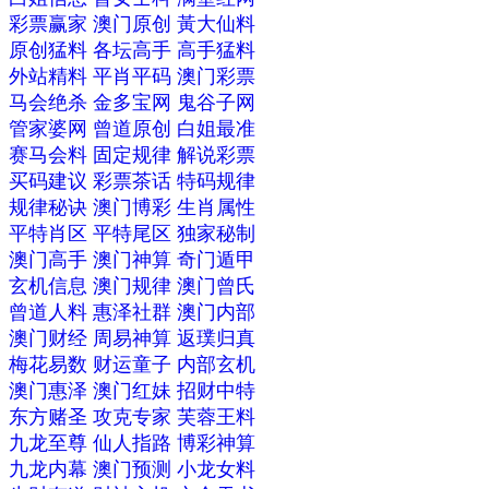
彩票赢家
澳门原创
黃大仙料
原创猛料
各坛高手
高手猛料
外站精料
平肖平码
澳门彩票
马会绝杀
金多宝网
鬼谷子网
管家婆网
曾道原创
白姐最准
赛马会料
固定规律
解说彩票
买码建议
彩票茶话
特码规律
规律秘诀
澳门博彩
生肖属性
平特肖区
平特尾区
独家秘制
澳门高手
澳门神算
奇门遁甲
玄机信息
澳门规律
澳门曾氏
曾道人料
惠泽社群
澳门内部
澳门财经
周易神算
返璞归真
梅花易数
财运童子
内部玄机
澳门惠泽
澳门红妹
招财中特
东方赌圣
攻克专家
芙蓉王料
九龙至尊
仙人指路
博彩神算
九龙内幕
澳门预测
小龙女料